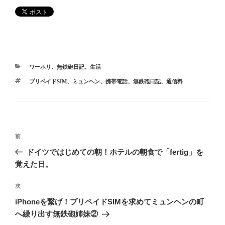
カ
ワーホリ
、
無鉄砲日記
、
生活
テ
タ
プリペイドSIM
、
ミュンヘン
、
携帯電話
、
無鉄砲日記
、
通信料
ゴ
グ
リ
ー
投
前
前
稿
の
ドイツではじめての朝！ホテルの朝食で「fertig」を
ナ
投
覚えた日。
ビ
稿
ゲ
次
次
の
ー
iPhoneを繋げ！プリペイドSIMを求めてミュンヘンの町
投
シ
へ繰り出す無鉄砲姉妹②
稿