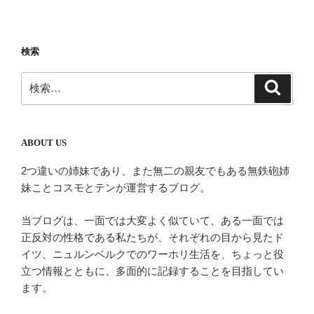
ョ
ン
検索
検
検
索
索:
ABOUT US
2つ違いの姉妹であり、また無二の親友でもある無鉄砲姉
妹ことコスモとテンが運営するブログ。
当ブログは、一面では大変よく似ていて、ある一面では
正反対の性格である私たちが、それぞれの目から見たド
イツ、ニュルンベルクでのワーホリ生活を、ちょっと役
立つ情報とともに、多面的に記録することを目指してい
ます。