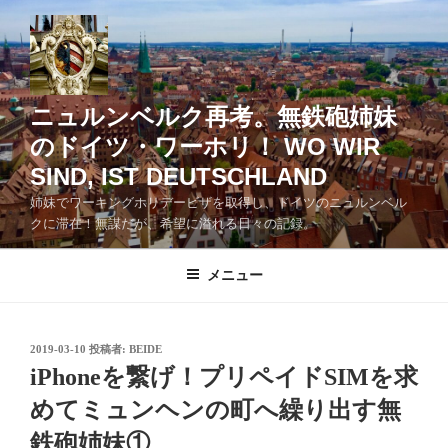
コ
ン
テ
ン
ツ
ニュルンベルク再考。無鉄砲姉妹
へ
のドイツ・ワーホリ！ WO WIR
ス
SIND, IST DEUTSCHLAND
キ
ッ
姉妹でワーキングホリデービザを取得し、ドイツのニュルンベル
クに滞在！無謀だが、希望に溢れる日々の記録。
プ
メニュー
投
2019-03-10
投稿者:
BEIDE
稿
iPhoneを繋げ！プリペイドSIMを求
日:
めてミュンヘンの町へ繰り出す無
鉄砲姉妹①