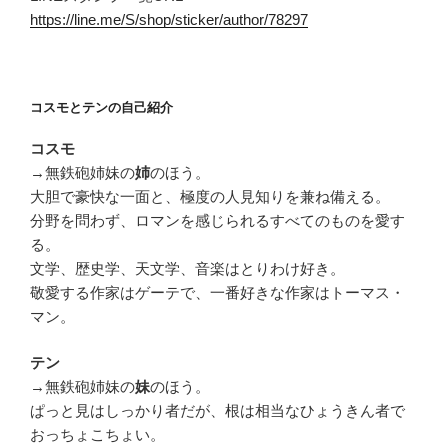
https://line.me/S/shop/sticker/author/78297
コスモとテンの自己紹介
コスモ
→無鉄砲姉妹の
のほう。
姉
大胆で豪快な一面と、極度の人見知りを兼ね備える。
分野を問わず、ロマンを感じられるすべてのものを愛す
る。
文学、歴史学、天文学、音楽はとりわけ好き。
敬愛する作家はゲーテで、一番好きな作家はトーマス・
マン。
テン
→無鉄砲姉妹の
のほう。
妹
ぱっと見はしっかり者だが、根は相当なひょうきん者で
おっちょこちょい。