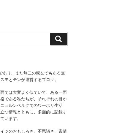
検
索
であり、また無二の親友でもある無
コスモとテンが運営するブログ。
一面では大変よく似ていて、ある一面
性格である私たちが、それぞれの目か
、ニュルンベルクでのワーホリ生活
役立つ情報とともに、多面的に記録す
しています。
ドイツのおもしろさ、不思議さ、素晴