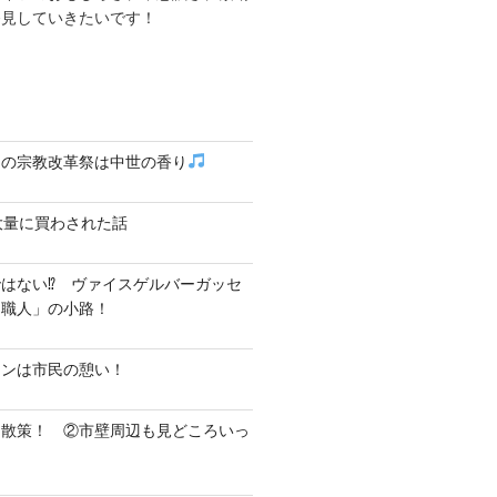
発見していきたいです！
クの宗教改革祭は中世の香り
大量に買わされた話
はない⁉ ヴァイスゲルバーガッセ
し職人」の小路！
テンは市民の憩い！
ク散策！ ②市壁周辺も見どころいっ