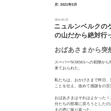
月:
2021年3月
投
2021-03-25
稿
ニュルンベルクの
日:
の山だから絶対行
おばあさまから突
スーパーNORMAへの初陣から
来ておられた。
私たちは、おかげさまで昨日、
ことを伝え、改めて感謝をの言
おばあさまはそれはよかった！
分たちの部屋に戻ろうとしたの
まの声に振り返った。