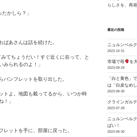
らしさを、再
は行ったかしら？」
最近の投稿
おばあさんは話を続けた。
ニュルンベル
2023-10-31
てみてちょうだい！すぐ近くに在って、と
市場で苺
を
いみられるのよ！」
2023-09-29
「白と黄色」で
らパンフレットを取り出した。
は「白皮なめ
2023-08-30
ットよ。地図も載ってるから、いつか時
ね！」
クラインガル
2023-07-28
ニュルンベル
ぱい！
フレットを手に、部屋に戻った。
2023-06-30