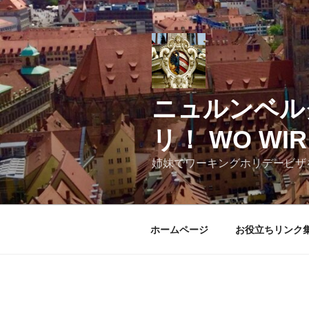
コ
ン
テ
ン
ツ
へ
ニュルンベル
ス
キ
リ！ WO WIR 
ッ
プ
姉妹でワーキングホリデービザ
ホームページ
お役立ちリンク