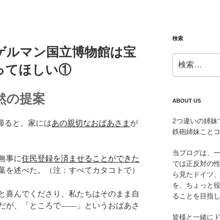
検索
ゲルマン国立博物館は宝
検
ってほしい①
索:
然の提案
ABOUT US
2つ違いの姉妹
帰ると、家には
あの親切なおばあさま
が
鉄砲姉妹こと
当ブログは、
無事に
住民登録を済ませることができた
では正反対の
葉を述べた。（注：すべてカタコトで）
ら見たドイツ
を、ちょっと
と喜んでくださり、私たちはそのまま自
ることを目指
だが、「ところで――」というおばあさ
皆様と一緒に