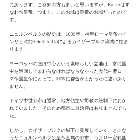
にあります。ご存知の方も多いと思いますが、Kaiserはす
なわち皇帝。つまり、このお城は皇帝のお城だったので
す。
ニュルンベルクの歴史は、1039年、神聖ローマ皇帝ハイ
ンリヒ3世(Heinrich III.)によるカイザーブルク築城に始ま
ります。
ヨーロッパのほぼ中心という素晴らしい立地は、常に国
中を巡回してまわらなければならなかった歴代神聖ロー
マ帝国皇帝にとって、非常に都合がよかったに違いあり
ません。
ドイツ中世都市は通常、地方領主や司教の統制下におか
れていました。そのため都市に自治権はありませんでし
た。
しかし、カイザーブルクの城下に発展していくことにな
ったニュルンベルクは皇帝直属の都市、つまり一定範囲