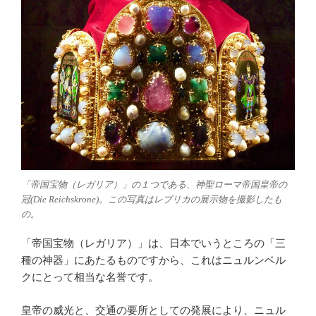
「帝国宝物（レガリア）」の１つである、神聖ローマ帝国皇帝の
冠(Die Reichskrone)。この写真はレプリカの展示物を撮影したも
の。
「帝国宝物（レガリア）」は、日本でいうところの「三
種の神器」にあたるものですから、これはニュルンベル
クにとって相当な名誉です。
皇帝の威光と、交通の要所としての発展により、ニュル