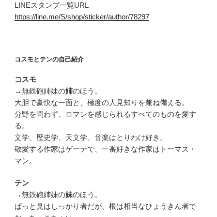
LINEスタンプ一覧URL
https://line.me/S/shop/sticker/author/78297
コスモとテンの自己紹介
コスモ
→無鉄砲姉妹の
姉
のほう。
大胆で豪快な一面と、極度の人見知りを兼ね備える。
分野を問わず、ロマンを感じられるすべてのものを愛す
る。
文学、歴史学、天文学、音楽はとりわけ好き。
敬愛する作家はゲーテで、一番好きな作家はトーマス・
マン。
テン
→無鉄砲姉妹の
妹
のほう。
ぱっと見はしっかり者だが、根は相当なひょうきん者で