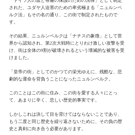
「ドイツ人の血と尊厳の保護のための法律」として制定
された、ユダヤ人迫害のための卑劣極まる「ニュルンベ
ルク法」もその名の通り、この街で制定されたもので
す。
その結果、ニュルンベルクは「ナチスの象徴」として世
界から認知され、第2次大戦時にとりわけ激しい攻撃を受
け、街は全体の9割が破壊されるという壊滅的な被害を受
けました。
「皇帝の街」としてのかつての栄光ゆえに、残酷な、悲
劇的な運命を背負うことになったニュルンベルク。
このことはこの街に住み、この街を愛する人々にとっ
て、あまりに辛く、悲しい歴史的事実です。
しかしこれは決して目を背けてはならないことであり、
もう二度と同じ歴史を繰り返さないために、その負の歴
史と真剣に向き合う必要があります。