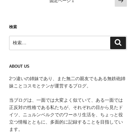
次
固定ページ
1
の
稿
ペ
の
ー
ペ
検索
ジ
ー
検
ジ
検
索
索:
送
り
ABOUT US
2つ違いの姉妹であり、また無二の親友でもある無鉄砲姉
妹ことコスモとテンが運営するブログ。
当ブログは、一面では大変よく似ていて、ある一面では
正反対の性格である私たちが、それぞれの目から見たド
イツ、ニュルンベルクでのワーホリ生活を、ちょっと役
立つ情報とともに、多面的に記録することを目指してい
ます。