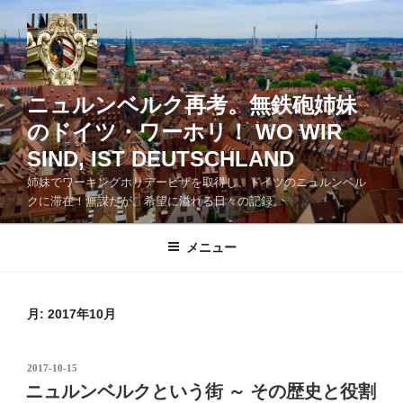
コ
ン
テ
ン
ツ
ニュルンベルク再考。無鉄砲姉妹
へ
のドイツ・ワーホリ！ WO WIR
ス
SIND, IST DEUTSCHLAND
キ
ッ
姉妹でワーキングホリデービザを取得し、ドイツのニュルンベル
クに滞在！無謀だが、希望に溢れる日々の記録。
プ
メニュー
月:
2017年10月
投
2017-10-15
稿
ニュルンベルクという街 ～ その歴史と役割
日: