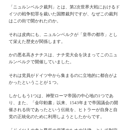
「ニュルンベルク裁判」とは、第2次世界大戦におけるド
イツの戦争犯罪を裁いた国際裁判ですが、なぜこの裁判
はこの街で開かれたのか。
それは皮肉にも、ニュルンベルクが「皇帝の都市」とし
て栄えた歴史が関係します。
かの悪名高きナチスは、ナチ党大会を決まってこのニュ
ルンベルクで開催していました。
それは党員がドイツ中から集まるのに立地的に都合がよ
かったということが１つ。
しかしもう1つは、神聖ローマ帝国の中心地の1つであ
り、また、「金印勅書」以来、1543年まで帝国議会の開
催される街であったという伝統を、ヒトラーが自身と自
党の正統化のために利用しようとしたからです。