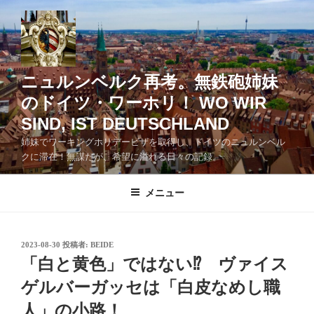
コ
ン
テ
ン
ツ
ニュルンベルク再考。無鉄砲姉妹
へ
のドイツ・ワーホリ！ WO WIR
ス
SIND, IST DEUTSCHLAND
キ
ッ
姉妹でワーキングホリデービザを取得し、ドイツのニュルンベル
クに滞在！無謀だが、希望に溢れる日々の記録。
プ
メニュー
投
2023-08-30
投稿者:
BEIDE
稿
「白と黄色」ではない⁉ ヴァイス
日:
ゲルバーガッセは「白皮なめし職
人」の小路！