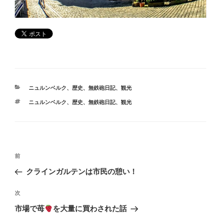
カ
ニュルンベルク
、
歴史
、
無鉄砲日記
、
観光
テ
タ
ニュルンベルク
、
歴史
、
無鉄砲日記
、
観光
ゴ
グ
リ
ー
投
前
前
稿
の
クラインガルテンは市民の憩い！
ナ
投
ビ
稿
次
次
ゲ
の
市場で苺
を大量に買わされた話
投
ー