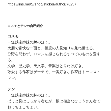
https://line.me/S/shop/sticker/author/78297
コスモとテンの自己紹介
コスモ
→無鉄砲姉妹の
のほう。
姉
大胆で豪快な一面と、極度の人見知りを兼ね備える。
分野を問わず、ロマンを感じられるすべてのものを愛す
る。
文学、歴史学、天文学、音楽はとりわけ好き。
敬愛する作家はゲーテで、一番好きな作家はトーマス・
マン。
テン
→無鉄砲姉妹の
のほう。
妹
ぱっと見はしっかり者だが、根は相当なひょうきん者で
おっちょこちょい。