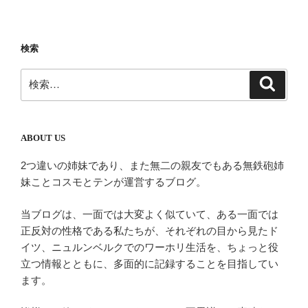
稿
シ
ョ
検索
ン
検
検
索
索:
ABOUT US
2つ違いの姉妹であり、また無二の親友でもある無鉄砲姉
妹ことコスモとテンが運営するブログ。
当ブログは、一面では大変よく似ていて、ある一面では
正反対の性格である私たちが、それぞれの目から見たド
イツ、ニュルンベルクでのワーホリ生活を、ちょっと役
立つ情報とともに、多面的に記録することを目指してい
ます。