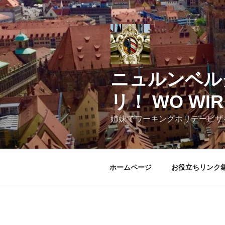
コ
ン
テ
ン
ツ
へ
ニュルンベル
ス
キ
リ！ WO WIR 
ッ
プ
姉妹でワーキングホリデービザ
ホームページ
お役立ちリンク