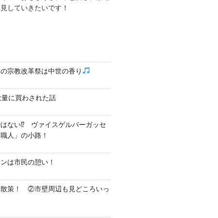
発見していきたいです！
クの宗教改革祭は中世の香り
大量に買わされた話
はない⁉ ヴァイスゲルバーガッセ
し職人」の小路！
テンは市民の憩い！
ク散策！ ②市壁周辺も見どころいっ