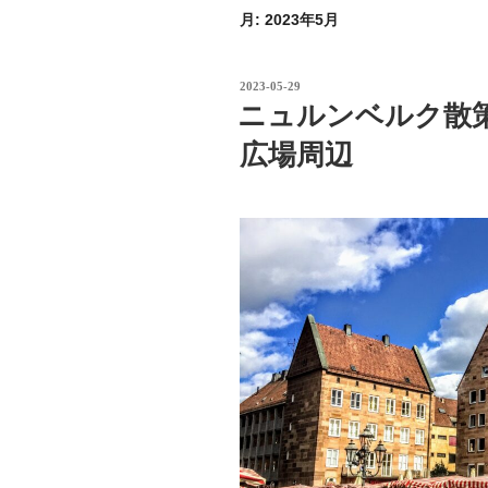
月:
2023年5月
投
2023-05-29
稿
ニュルンベルク散
日:
広場周辺