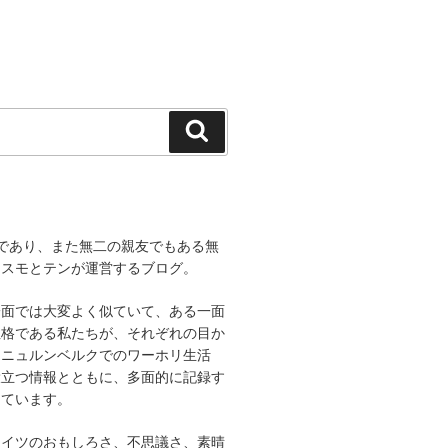
検
索
であり、また無二の親友でもある無
コスモとテンが運営するブログ。
一面では大変よく似ていて、ある一面
性格である私たちが、それぞれの目か
、ニュルンベルクでのワーホリ生活
役立つ情報とともに、多面的に記録す
しています。
ドイツのおもしろさ、不思議さ、素晴