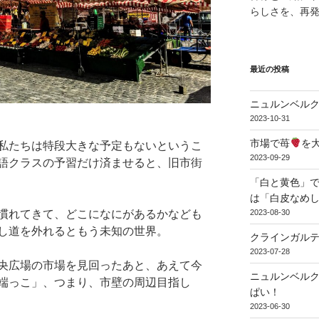
らしさを、再
最近の投稿
ニュルンベル
2023-10-31
市場で苺
を
私たちは特段大きな予定もないというこ
2023-09-29
語クラスの予習だけ済ませると、旧市街
「白と黄色」で
は「白皮なめ
2023-08-30
慣れてきて、どこになにがあるかなども
し道を外れるともう未知の世界。
クラインガル
2023-07-28
央広場の市場を見回ったあと、あえて今
ニュルンベル
端っこ」、つまり、市壁の周辺目指し
ぱい！
2023-06-30