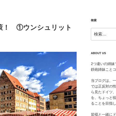
検索
策！ ①ウンシュリット
検
索:
ABOUT US
2つ違いの姉妹
鉄砲姉妹こと
当ブログは、
では正反対の
ら見たドイツ
を、ちょっと
ることを目指
皆様と一緒に