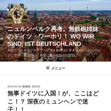
コ
ン
テ
ン
ツ
ニュルンベルク再考。無鉄砲姉妹
へ
のドイツ・ワーホリ！ WO WIR
ス
SIND, IST DEUTSCHLAND
キ
ッ
姉妹でワーキングホリデービザを取得し、ドイツのニュルンベル
クに滞在！無謀だが、希望に溢れる日々の記録。
プ
メニュー
投
2019-02-04
投稿者:
BEIDE
稿
無事ドイツに入国！が、ここはど
日:
こ！？ 深夜のミュンヘンで迷
子！！