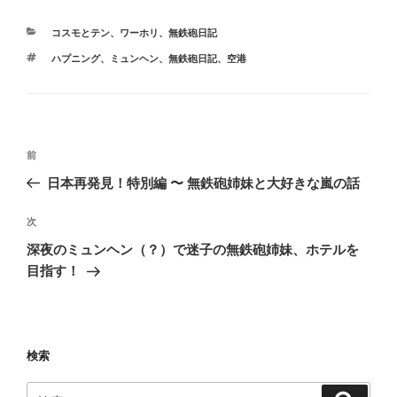
カ
コスモとテン
、
ワーホリ
、
無鉄砲日記
テ
タ
ハプニング
、
ミュンヘン
、
無鉄砲日記
、
空港
ゴ
グ
リ
ー
投
前
前
稿
の
日本再発見！特別編 〜 無鉄砲姉妹と大好きな嵐の話
ナ
投
ビ
稿
次
次
ゲ
の
深夜のミュンヘン（？）で迷子の無鉄砲姉妹、ホテルを
投
ー
目指す！
稿
シ
ョ
ン
検索
検