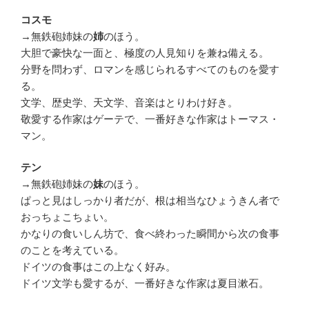
コスモ
→無鉄砲姉妹の
のほう。
姉
大胆で豪快な一面と、極度の人見知りを兼ね備える。
分野を問わず、ロマンを感じられるすべてのものを愛す
る。
文学、歴史学、天文学、音楽はとりわけ好き。
敬愛する作家はゲーテで、一番好きな作家はトーマス・
マン。
テン
→無鉄砲姉妹の
のほう。
妹
ぱっと見はしっかり者だが、根は相当なひょうきん者で
おっちょこちょい。
かなりの食いしん坊で、食べ終わった瞬間から次の食事
のことを考えている。
ドイツの食事はこの上なく好み。
ドイツ文学も愛するが、一番好きな作家は夏目漱石。