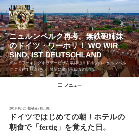
コ
ン
テ
ン
ツ
ニュルンベルク再考。無鉄砲姉妹
へ
のドイツ・ワーホリ！ WO WIR
ス
SIND, IST DEUTSCHLAND
キ
ッ
姉妹でワーキングホリデービザを取得し、ドイツのニュルンベル
クに滞在！無謀だが、希望に溢れる日々の記録。
プ
メニュー
投
2019-02-25
投稿者:
BEIDE
稿
ドイツではじめての朝！ホテルの
日:
朝食で「fertig」を覚えた日。