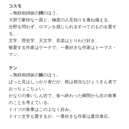
コスモ
→無鉄砲姉妹の
のほう。
姉
大胆で豪快な一面と、極度の人見知りを兼ね備える。
分野を問わず、ロマンを感じられるすべてのものを愛す
る。
文学、歴史学、天文学、音楽はとりわけ好き。
敬愛する作家はゲーテで、一番好きな作家はトーマス・
マン。
テン
→無鉄砲姉妹の
のほう。
妹
ぱっと見はしっかり者だが、根は相当なひょうきん者で
おっちょこちょい。
かなりの食いしん坊で、食べ終わった瞬間から次の食事
のことを考えている。
ドイツの食事はこの上なく好み。
ドイツ文学も愛するが、一番好きな作家は夏目漱石。