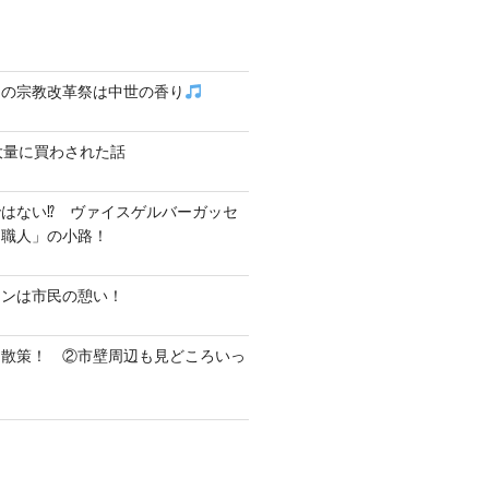
クの宗教改革祭は中世の香り
大量に買わされた話
はない⁉ ヴァイスゲルバーガッセ
し職人」の小路！
テンは市民の憩い！
ク散策！ ②市壁周辺も見どころいっ