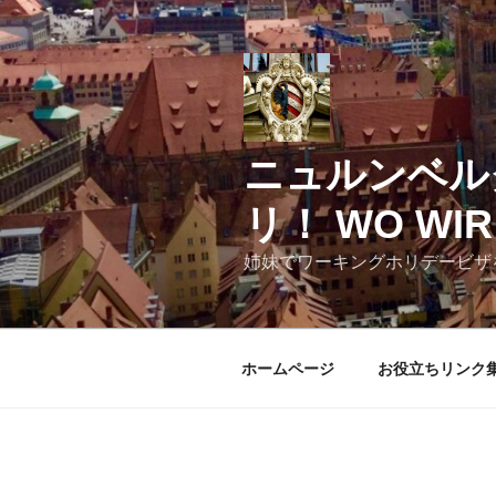
コ
ン
テ
ン
ツ
へ
ニュルンベル
ス
キ
リ！ WO WIR 
ッ
プ
姉妹でワーキングホリデービザ
ホームページ
お役立ちリンク