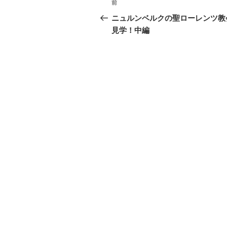
前
前
稿
の
ニュルンベルクの聖ローレンツ教
投
見学！中編
ナ
稿
ビ
ゲ
ー
シ
ョ
ン