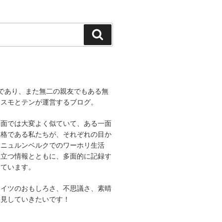
検
索
であり、また無二の親友でもある無
コスモとテンが運営するブログ。
一面では大変よく似ていて、ある一面
性格である私たちが、それぞれの目か
、ニュルンベルクでのワーホリ生活
役立つ情報とともに、多面的に記録す
しています。
ドイツのおもしろさ、不思議さ、素晴
発見していきたいです！