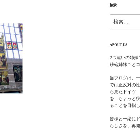
検索
検
索:
ABOUT US
2つ違いの姉妹
鉄砲姉妹こと
当ブログは、
では正反対の
ら見たドイツ
を、ちょっと
ることを目指
皆様と一緒に
らしさを、再