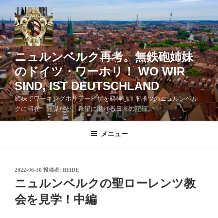
コ
ン
テ
ン
ツ
ニュルンベルク再考。無鉄砲姉妹
へ
のドイツ・ワーホリ！ WO WIR
ス
SIND, IST DEUTSCHLAND
キ
ッ
姉妹でワーキングホリデービザを取得し、ドイツのニュルンベル
クに滞在！無謀だが、希望に溢れる日々の記録。
プ
メニュー
投
2022-06-30
投稿者:
BEIDE
稿
ニュルンベルクの聖ローレンツ教
日:
会を見学！中編