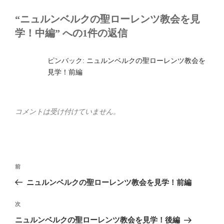
“ニュルンベルクの聖ローレンツ教会を見
学！中編” への1件の返信
ピンバック:
ニュルンベルクの聖ローレンツ教会を
見学！前編
コメントは受け付けていません。
投
前
前
稿
の
ニュルンベルクの聖ローレンツ教会を見学！前編
ナ
投
ビ
稿
次
次
ゲ
の
ニュルンベルクの聖ローレンツ教会を見学！後編