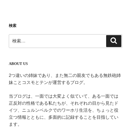
投
ー
稿
シ
ョ
検索
ン
検
検
索
索:
ABOUT US
2つ違いの姉妹であり、また無二の親友でもある無鉄砲姉
妹ことコスモとテンが運営するブログ。
当ブログは、一面では大変よく似ていて、ある一面では
正反対の性格である私たちが、それぞれの目から見たド
イツ、ニュルンベルクでのワーホリ生活を、ちょっと役
立つ情報とともに、多面的に記録することを目指してい
ます。