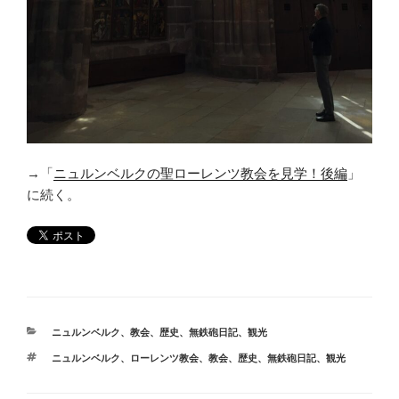
→「
ニュルンベルクの聖ローレンツ教会を見学！後編
」
に続く。
カ
ニュルンベルク
、
教会
、
歴史
、
無鉄砲日記
、
観光
テ
タ
ニュルンベルク
、
ローレンツ教会
、
教会
、
歴史
、
無鉄砲日記
、
観光
ゴ
グ
リ
ー