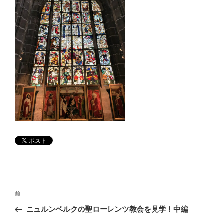
投
前
前
稿
の
ニュルンベルクの聖ローレンツ教会を見学！中編
ナ
投