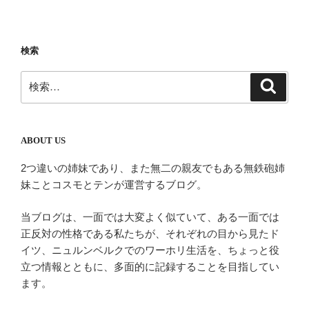
ビ
稿
ゲ
ー
検索
シ
検
検
ョ
索
索:
ン
ABOUT US
2つ違いの姉妹であり、また無二の親友でもある無鉄砲姉
妹ことコスモとテンが運営するブログ。
当ブログは、一面では大変よく似ていて、ある一面では
正反対の性格である私たちが、それぞれの目から見たド
イツ、ニュルンベルクでのワーホリ生活を、ちょっと役
立つ情報とともに、多面的に記録することを目指してい
ます。