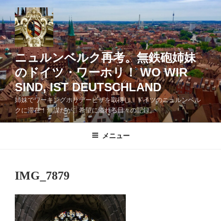
コ
ン
テ
ン
ツ
ニュルンベルク再考。無鉄砲姉妹
へ
のドイツ・ワーホリ！ WO WIR
ス
SIND, IST DEUTSCHLAND
キ
ッ
姉妹でワーキングホリデービザを取得し、ドイツのニュルンベル
クに滞在！無謀だが、希望に溢れる日々の記録。
プ
メニュー
IMG_7879