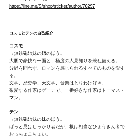
https://line.me/S/shop/sticker/author/78297
コスモとテンの自己紹介
コスモ
→無鉄砲姉妹の
のほう。
姉
大胆で豪快な一面と、極度の人見知りを兼ね備える。
分野を問わず、ロマンを感じられるすべてのものを愛す
る。
文学、歴史学、天文学、音楽はとりわけ好き。
敬愛する作家はゲーテで、一番好きな作家はトーマス・
マン。
テン
→無鉄砲姉妹の
のほう。
妹
ぱっと見はしっかり者だが、根は相当なひょうきん者で
おっちょこちょい。