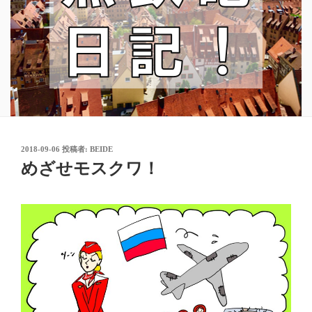
投
2018-09-06
投稿者:
BEIDE
稿
めざせモスクワ！
日: