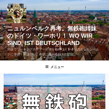
コ
ン
テ
ン
ツ
ニュルンベルク再考。無鉄砲姉妹
へ
のドイツ・ワーホリ！ WO WIR
ス
SIND, IST DEUTSCHLAND
キ
ッ
姉妹でワーキングホリデービザを取得し、ドイツのニュルンベル
クに滞在！無謀だが、希望に溢れる日々の記録。
プ
メニュー