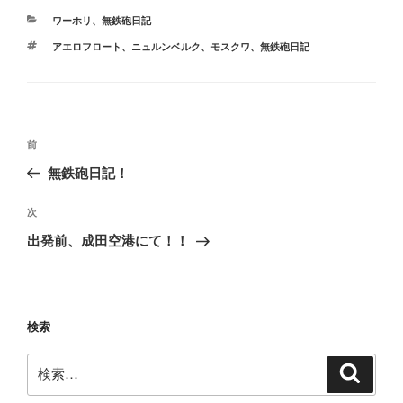
カ
ワーホリ
、
無鉄砲日記
テ
タ
アエロフロート
、
ニュルンベルク
、
モスクワ
、
無鉄砲日記
ゴ
グ
リ
ー
投
前
前
稿
の
無鉄砲日記！
ナ
投
ビ
稿
次
次
ゲ
の
出発前、成田空港にて！！
投
ー
稿
シ
ョ
検索
ン
検
検
索
索: