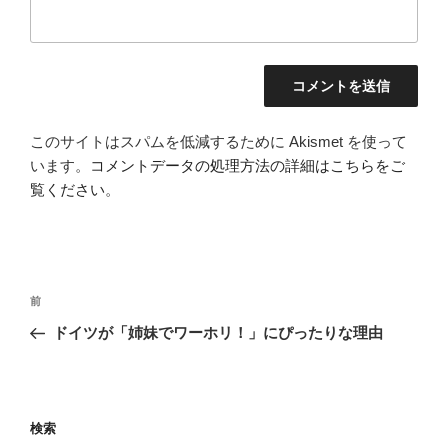
このサイトはスパムを低減するために Akismet を使って
います。
コメントデータの処理方法の詳細はこちらをご
覧ください
。
投
前
前
稿
の
ドイツが「姉妹でワーホリ！」にぴったりな理由
ナ
投
ビ
稿
ゲ
ー
検索