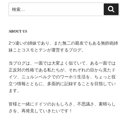
シ
検
検
ョ
索
索:
ン
ABOUT US
2つ違いの姉妹であり、また無二の親友でもある無鉄砲姉
妹ことコスモとテンが運営するブログ。
当ブログは、一面では大変よく似ていて、ある一面では
正反対の性格である私たちが、それぞれの目から見たド
イツ、ニュルンベルクでのワーホリ生活を、ちょっと役
立つ情報とともに、多面的に記録することを目指してい
ます。
皆様と一緒にドイツのおもしろさ、不思議さ、素晴らし
さを、再発見していきたいです！