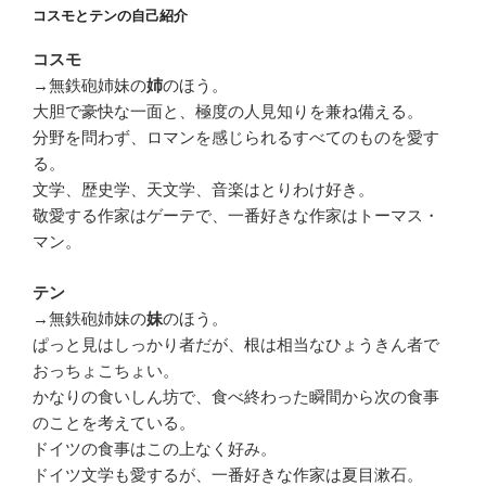
コスモとテンの自己紹介
コスモ
→無鉄砲姉妹の
のほう。
姉
大胆で豪快な一面と、極度の人見知りを兼ね備える。
分野を問わず、ロマンを感じられるすべてのものを愛す
る。
文学、歴史学、天文学、音楽はとりわけ好き。
敬愛する作家はゲーテで、一番好きな作家はトーマス・
マン。
テン
→無鉄砲姉妹の
のほう。
妹
ぱっと見はしっかり者だが、根は相当なひょうきん者で
おっちょこちょい。
かなりの食いしん坊で、食べ終わった瞬間から次の食事
のことを考えている。
ドイツの食事はこの上なく好み。
ドイツ文学も愛するが、一番好きな作家は夏目漱石。