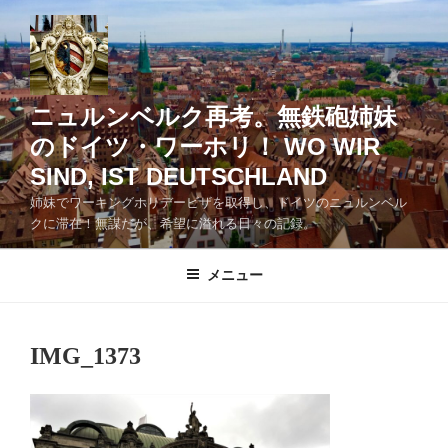
コ
ン
テ
ン
ツ
ニュルンベルク再考。無鉄砲姉妹
へ
のドイツ・ワーホリ！ WO WIR
ス
SIND, IST DEUTSCHLAND
キ
ッ
姉妹でワーキングホリデービザを取得し、ドイツのニュルンベル
クに滞在！無謀だが、希望に溢れる日々の記録。
プ
メニュー
IMG_1373