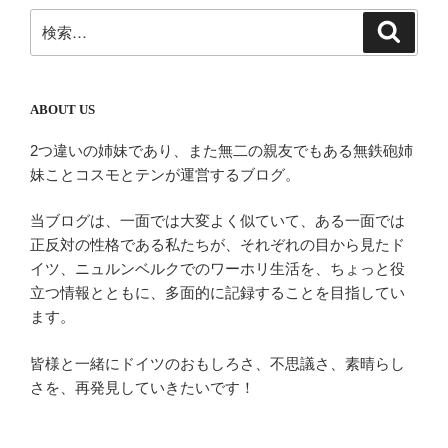
シ
検
検
ョ
索
索:
ン
ABOUT US
2つ違いの姉妹であり、また無二の親友でもある無鉄砲姉
妹ことコスモとテンが運営するブログ。
当ブログは、一面では大変よく似ていて、ある一面では
正反対の性格である私たちが、それぞれの目から見たド
イツ、ニュルンベルクでのワーホリ生活を、ちょっと役
立つ情報とともに、多面的に記録することを目指してい
ます。
皆様と一緒にドイツのおもしろさ、不思議さ、素晴らし
さを、再発見していきたいです！