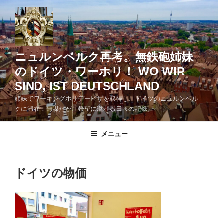
コ
ン
テ
ン
ツ
ニュルンベルク再考。無鉄砲姉妹
へ
のドイツ・ワーホリ！ WO WIR
ス
SIND, IST DEUTSCHLAND
キ
ッ
姉妹でワーキングホリデービザを取得し、ドイツのニュルンベル
クに滞在！無謀だが、希望に溢れる日々の記録。
プ
メニュー
ドイツの物価