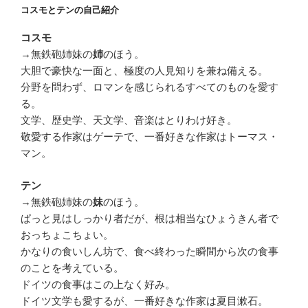
コスモとテンの自己紹介
コスモ
→無鉄砲姉妹の
のほう。
姉
大胆で豪快な一面と、極度の人見知りを兼ね備える。
分野を問わず、ロマンを感じられるすべてのものを愛す
る。
文学、歴史学、天文学、音楽はとりわけ好き。
敬愛する作家はゲーテで、一番好きな作家はトーマス・
マン。
テン
→無鉄砲姉妹の
のほう。
妹
ぱっと見はしっかり者だが、根は相当なひょうきん者で
おっちょこちょい。
かなりの食いしん坊で、食べ終わった瞬間から次の食事
のことを考えている。
ドイツの食事はこの上なく好み。
ドイツ文学も愛するが、一番好きな作家は夏目漱石。