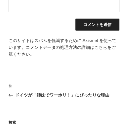
このサイトはスパムを低減するために Akismet を使って
います。
コメントデータの処理方法の詳細はこちらをご
覧ください
。
投
前
前
稿
の
ドイツが「姉妹でワーホリ！」にぴったりな理由
ナ
投
ビ
稿
ゲ
ー
検索