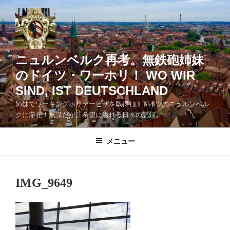
コ
ン
テ
ン
ツ
ニュルンベルク再考。無鉄砲姉妹
へ
のドイツ・ワーホリ！ WO WIR
ス
SIND, IST DEUTSCHLAND
キ
ッ
姉妹でワーキングホリデービザを取得し、ドイツのニュルンベル
クに滞在！無謀だが、希望に溢れる日々の記録。
プ
メニュー
IMG_9649