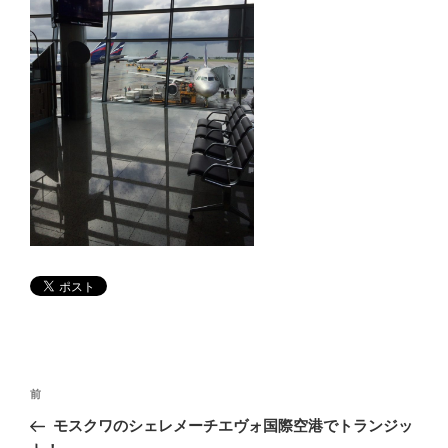
投
前
前
稿
の
モスクワのシェレメーチエヴォ国際空港でトランジッ
ナ
投