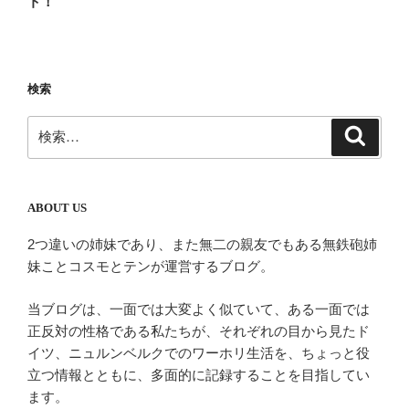
ト！
ビ
稿
ゲ
ー
検索
シ
ョ
検
検
ン
索
索:
ABOUT US
2つ違いの姉妹であり、また無二の親友でもある無鉄砲姉
妹ことコスモとテンが運営するブログ。
当ブログは、一面では大変よく似ていて、ある一面では
正反対の性格である私たちが、それぞれの目から見たド
イツ、ニュルンベルクでのワーホリ生活を、ちょっと役
立つ情報とともに、多面的に記録することを目指してい
ます。