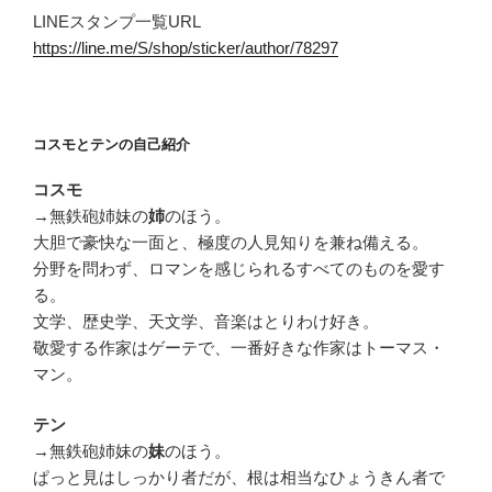
LINEスタンプ一覧URL
https://line.me/S/shop/sticker/author/78297
コスモとテンの自己紹介
コスモ
→無鉄砲姉妹の
のほう。
姉
大胆で豪快な一面と、極度の人見知りを兼ね備える。
分野を問わず、ロマンを感じられるすべてのものを愛す
る。
文学、歴史学、天文学、音楽はとりわけ好き。
敬愛する作家はゲーテで、一番好きな作家はトーマス・
マン。
テン
→無鉄砲姉妹の
のほう。
妹
ぱっと見はしっかり者だが、根は相当なひょうきん者で