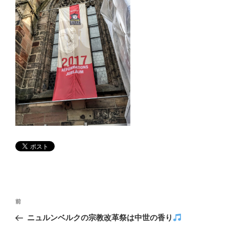
投
前
前
稿
の
ニュルンベルクの宗教改革祭は中世の香り
ナ
投