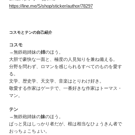
https://line.me/S/shop/sticker/author/78297
コスモとテンの自己紹介
コスモ
→無鉄砲姉妹の
のほう。
姉
大胆で豪快な一面と、極度の人見知りを兼ね備える。
分野を問わず、ロマンを感じられるすべてのものを愛す
る。
文学、歴史学、天文学、音楽はとりわけ好き。
敬愛する作家はゲーテで、一番好きな作家はトーマス・
マン。
テン
→無鉄砲姉妹の
のほう。
妹
ぱっと見はしっかり者だが、根は相当なひょうきん者で
おっちょこちょい。