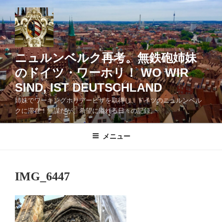
コ
ン
テ
ン
ツ
ニュルンベルク再考。無鉄砲姉妹
へ
のドイツ・ワーホリ！ WO WIR
ス
SIND, IST DEUTSCHLAND
キ
ッ
姉妹でワーキングホリデービザを取得し、ドイツのニュルンベル
クに滞在！無謀だが、希望に溢れる日々の記録。
プ
メニュー
IMG_6447