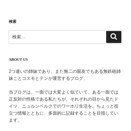
ビ
稿
ゲ
ー
検索
シ
検
検
ョ
索
索:
ン
ABOUT US
2つ違いの姉妹であり、また無二の親友でもある無鉄砲姉
妹ことコスモとテンが運営するブログ。
当ブログは、一面では大変よく似ていて、ある一面では
正反対の性格である私たちが、それぞれの目から見たド
イツ、ニュルンベルクでのワーホリ生活を、ちょっと役
立つ情報とともに、多面的に記録することを目指してい
ます。