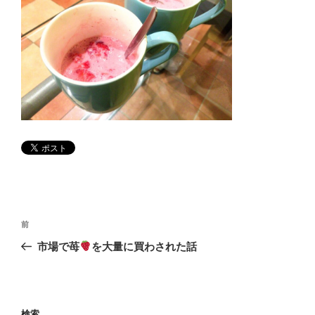
投
前
前
稿
の
市場で苺
を大量に買わされた話
ナ
投
ビ
稿
ゲ
ー
検索