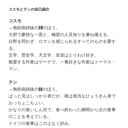
コスモとテンの自己紹介
コスモ
→無鉄砲姉妹の
のほう。
姉
大胆で豪快な一面と、極度の人見知りを兼ね備える。
分野を問わず、ロマンを感じられるすべてのものを愛す
る。
文学、歴史学、天文学、音楽はとりわけ好き。
敬愛する作家はゲーテで、一番好きな作家はトーマス・
マン。
テン
→無鉄砲姉妹の
のほう。
妹
ぱっと見はしっかり者だが、根は相当なひょうきん者で
おっちょこちょい。
かなりの食いしん坊で、食べ終わった瞬間から次の食事
のことを考えている。
ドイツの食事はこの上なく好み。