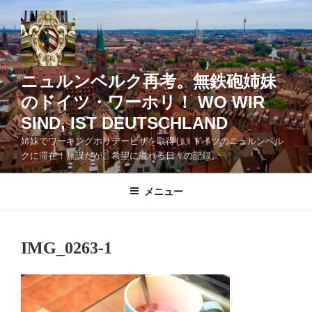
コ
ン
テ
ン
ツ
ニュルンベルク再考。無鉄砲姉妹
へ
のドイツ・ワーホリ！ WO WIR
ス
SIND, IST DEUTSCHLAND
キ
ッ
姉妹でワーキングホリデービザを取得し、ドイツのニュルンベル
クに滞在！無謀だが、希望に溢れる日々の記録。
プ
メニュー
IMG_0263-1