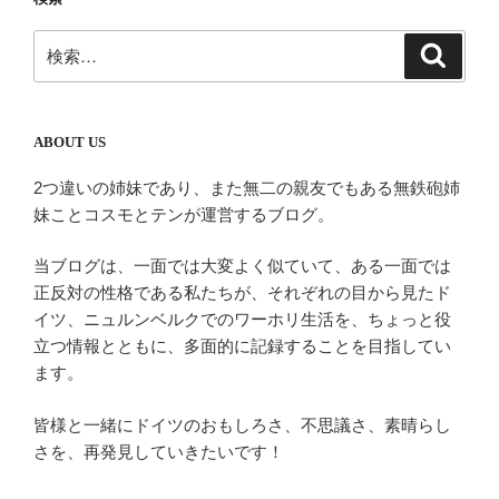
シ
検
検
ョ
索
索:
ン
ABOUT US
2つ違いの姉妹であり、また無二の親友でもある無鉄砲姉
妹ことコスモとテンが運営するブログ。
当ブログは、一面では大変よく似ていて、ある一面では
正反対の性格である私たちが、それぞれの目から見たド
イツ、ニュルンベルクでのワーホリ生活を、ちょっと役
立つ情報とともに、多面的に記録することを目指してい
ます。
皆様と一緒にドイツのおもしろさ、不思議さ、素晴らし
さを、再発見していきたいです！