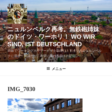
コ
ン
テ
ン
ツ
ニュルンベルク再考。無鉄砲姉妹
へ
のドイツ・ワーホリ！ WO WIR
ス
SIND, IST DEUTSCHLAND
キ
ッ
姉妹でワーキングホリデービザを取得し、ドイツのニュルンベル
クに滞在！無謀だが、希望に溢れる日々の記録。
プ
メニュー
IMG_7030