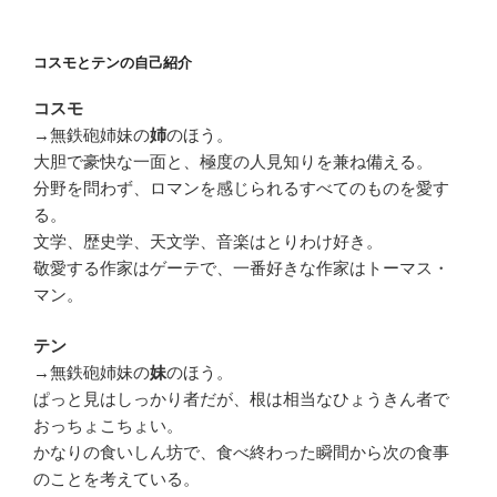
コスモとテンの自己紹介
コスモ
→無鉄砲姉妹の
のほう。
姉
大胆で豪快な一面と、極度の人見知りを兼ね備える。
分野を問わず、ロマンを感じられるすべてのものを愛す
る。
文学、歴史学、天文学、音楽はとりわけ好き。
敬愛する作家はゲーテで、一番好きな作家はトーマス・
マン。
テン
→無鉄砲姉妹の
のほう。
妹
ぱっと見はしっかり者だが、根は相当なひょうきん者で
おっちょこちょい。
かなりの食いしん坊で、食べ終わった瞬間から次の食事
のことを考えている。