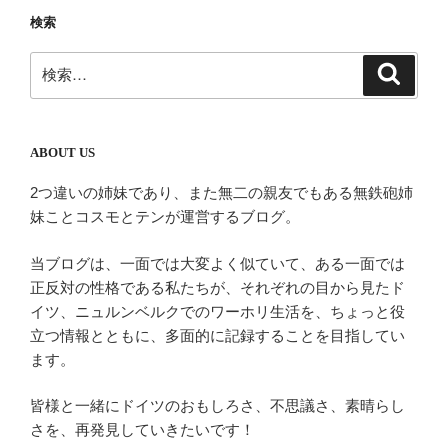
ー
検索
シ
ョ
検
検
ン
索
索:
ABOUT US
2つ違いの姉妹であり、また無二の親友でもある無鉄砲姉
妹ことコスモとテンが運営するブログ。
当ブログは、一面では大変よく似ていて、ある一面では
正反対の性格である私たちが、それぞれの目から見たド
イツ、ニュルンベルクでのワーホリ生活を、ちょっと役
立つ情報とともに、多面的に記録することを目指してい
ます。
皆様と一緒にドイツのおもしろさ、不思議さ、素晴らし
さを、再発見していきたいです！