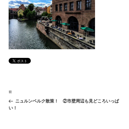
投
前
前
稿
の
ニュルンベルク散策！ ②市壁周辺も見どころいっぱ
ナ
投
い！
ビ
稿
ゲ