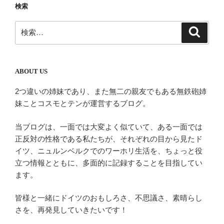
ー
検索
シ
検
検
ョ
索
索:
ン
ABOUT US
2つ違いの姉妹であり、また無二の親友でもある無鉄砲姉
妹ことコスモとテンが運営するブログ。
当ブログは、一面では大変よく似ていて、ある一面では
正反対の性格である私たちが、それぞれの目から見たド
イツ、ニュルンベルクでのワーホリ生活を、ちょっと役
立つ情報とともに、多面的に記録することを目指してい
ます。
皆様と一緒にドイツのおもしろさ、不思議さ、素晴らし
さを、再発見していきたいです！