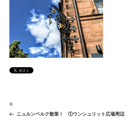
投
前
前
稿
の
ニュルンベルク散策！ ①ウンシュリット広場周辺
ナ
投
ビ
稿
ゲ