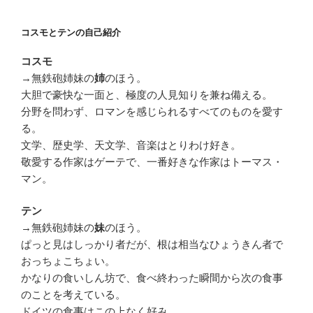
コスモとテンの自己紹介
コスモ
→無鉄砲姉妹の
のほう。
姉
大胆で豪快な一面と、極度の人見知りを兼ね備える。
分野を問わず、ロマンを感じられるすべてのものを愛す
る。
文学、歴史学、天文学、音楽はとりわけ好き。
敬愛する作家はゲーテで、一番好きな作家はトーマス・
マン。
テン
→無鉄砲姉妹の
のほう。
妹
ぱっと見はしっかり者だが、根は相当なひょうきん者で
おっちょこちょい。
かなりの食いしん坊で、食べ終わった瞬間から次の食事
のことを考えている。
ドイツの食事はこの上なく好み。