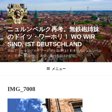
コ
ン
テ
ン
ツ
ニュルンベルク再考。無鉄砲姉妹
へ
のドイツ・ワーホリ！ WO WIR
ス
SIND, IST DEUTSCHLAND
キ
ッ
姉妹でワーキングホリデービザを取得し、ドイツのニュルンベル
クに滞在！無謀だが、希望に溢れる日々の記録。
プ
メニュー
IMG_7008