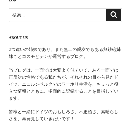
ー
シ
検
検
ョ
索
索:
ン
ABOUT US
2つ違いの姉妹であり、また無二の親友でもある無鉄砲姉
妹ことコスモとテンが運営するブログ。
当ブログは、一面では大変よく似ていて、ある一面では
正反対の性格である私たちが、それぞれの目から見たド
イツ、ニュルンベルクでのワーホリ生活を、ちょっと役
立つ情報とともに、多面的に記録することを目指してい
ます。
皆様と一緒にドイツのおもしろさ、不思議さ、素晴らし
さを、再発見していきたいです！