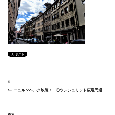
投
前
前
稿
の
ニュルンベルク散策！ ①ウンシュリット広場周辺
ナ
投
ビ
稿
ゲ
検索