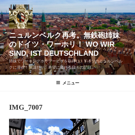
コ
ン
テ
ン
ツ
ニュルンベルク再考。無鉄砲姉妹
へ
のドイツ・ワーホリ！ WO WIR
ス
SIND, IST DEUTSCHLAND
キ
ッ
姉妹でワーキングホリデービザを取得し、ドイツのニュルンベル
クに滞在！無謀だが、希望に溢れる日々の記録。
プ
メニュー
IMG_7007