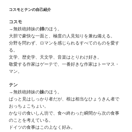
コスモとテンの自己紹介
コスモ
→無鉄砲姉妹の
のほう。
姉
大胆で豪快な一面と、極度の人見知りを兼ね備える。
分野を問わず、ロマンを感じられるすべてのものを愛す
る。
文学、歴史学、天文学、音楽はとりわけ好き。
敬愛する作家はゲーテで、一番好きな作家はトーマス・
マン。
テン
→無鉄砲姉妹の
のほう。
妹
ぱっと見はしっかり者だが、根は相当なひょうきん者で
おっちょこちょい。
かなりの食いしん坊で、食べ終わった瞬間から次の食事
のことを考えている。
ドイツの食事はこの上なく好み。