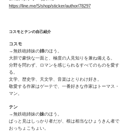
https://line.me/S/shop/sticker/author/78297
コスモとテンの自己紹介
コスモ
→無鉄砲姉妹の
のほう。
姉
大胆で豪快な一面と、極度の人見知りを兼ね備える。
分野を問わず、ロマンを感じられるすべてのものを愛す
る。
文学、歴史学、天文学、音楽はとりわけ好き。
敬愛する作家はゲーテで、一番好きな作家はトーマス・
マン。
テン
→無鉄砲姉妹の
のほう。
妹
ぱっと見はしっかり者だが、根は相当なひょうきん者で
おっちょこちょい。