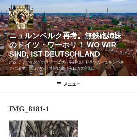
コ
ン
テ
ン
ツ
ニュルンベルク再考。無鉄砲姉妹
へ
のドイツ・ワーホリ！ WO WIR
ス
SIND, IST DEUTSCHLAND
キ
ッ
姉妹でワーキングホリデービザを取得し、ドイツのニュルンベル
クに滞在！無謀だが、希望に溢れる日々の記録。
プ
メニュー
IMG_8181-1