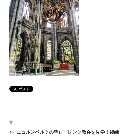
投
前
前
稿
の
ニュルンベルクの聖ローレンツ教会を見学！後編
ナ
投