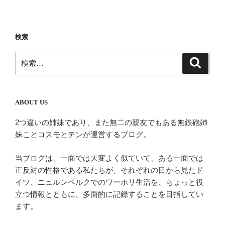
ビ
稿
ゲ
ー
検索
シ
検
検
ョ
索
索:
ン
ABOUT US
2つ違いの姉妹であり、また無二の親友でもある無鉄砲姉
妹ことコスモとテンが運営するブログ。
当ブログは、一面では大変よく似ていて、ある一面では
正反対の性格である私たちが、それぞれの目から見たド
イツ、ニュルンベルクでのワーホリ生活を、ちょっと役
立つ情報とともに、多面的に記録することを目指してい
ます。