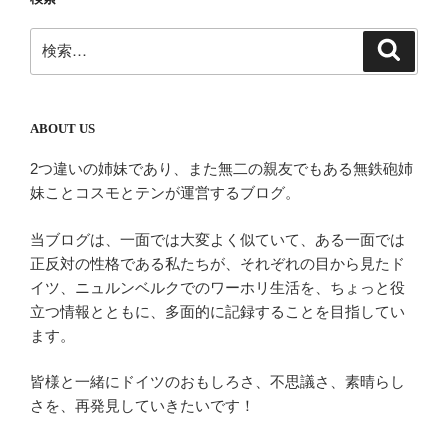
ー
シ
検
検
ョ
索
索:
ン
ABOUT US
2つ違いの姉妹であり、また無二の親友でもある無鉄砲姉
妹ことコスモとテンが運営するブログ。
当ブログは、一面では大変よく似ていて、ある一面では
正反対の性格である私たちが、それぞれの目から見たド
イツ、ニュルンベルクでのワーホリ生活を、ちょっと役
立つ情報とともに、多面的に記録することを目指してい
ます。
皆様と一緒にドイツのおもしろさ、不思議さ、素晴らし
さを、再発見していきたいです！