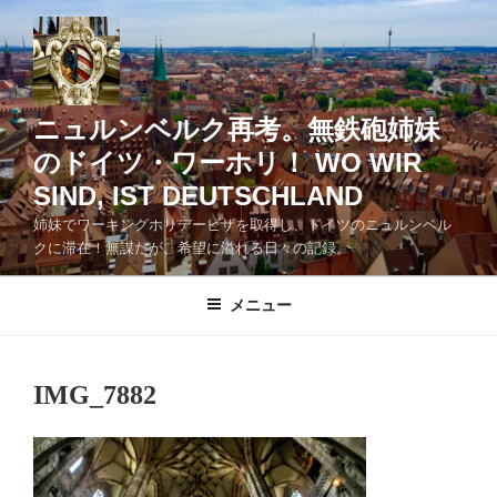
コ
ン
テ
ン
ツ
ニュルンベルク再考。無鉄砲姉妹
へ
のドイツ・ワーホリ！ WO WIR
ス
SIND, IST DEUTSCHLAND
キ
ッ
姉妹でワーキングホリデービザを取得し、ドイツのニュルンベル
クに滞在！無謀だが、希望に溢れる日々の記録。
プ
メニュー
IMG_7882