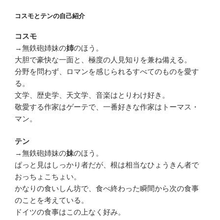
コスモとテンの自己紹介
コスモ
→無鉄砲姉妹の
のほう。
姉
大胆で豪快な一面と、極度の人見知りを兼ね備える。
分野を問わず、ロマンを感じられるすべてのものを愛す
る。
文学、歴史学、天文学、音楽はとりわけ好き。
敬愛する作家はゲーテで、一番好きな作家はトーマス・
マン。
テン
→無鉄砲姉妹の
のほう。
妹
ぱっと見はしっかり者だが、根は相当なひょうきん者で
おっちょこちょい。
かなりの食いしん坊で、食べ終わった瞬間から次の食事
のことを考えている。
ドイツの食事はこの上なく好み。