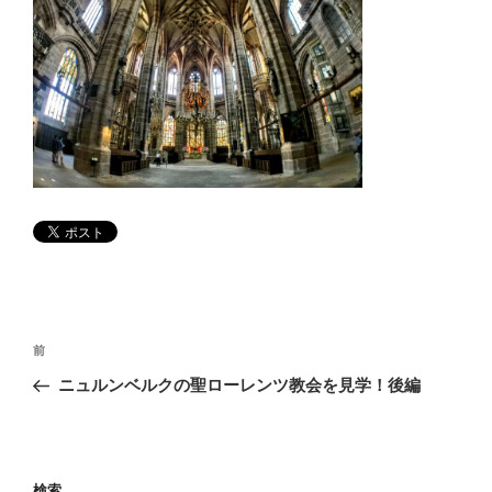
投
前
前
稿
の
ニュルンベルクの聖ローレンツ教会を見学！後編
ナ
投
ビ
稿
ゲ
検索