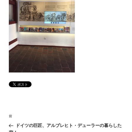
投
前
前
稿
の
ドイツの巨匠、アルブレヒト・デューラーの暮らした
ナ
投