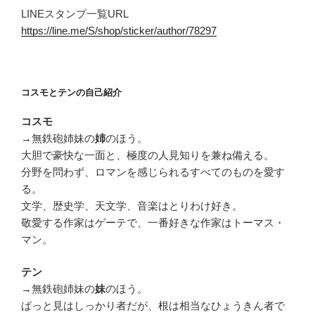
LINEスタンプ一覧URL
https://line.me/S/shop/sticker/author/78297
コスモとテンの自己紹介
コスモ
→無鉄砲姉妹の
のほう。
姉
大胆で豪快な一面と、極度の人見知りを兼ね備える。
分野を問わず、ロマンを感じられるすべてのものを愛す
る。
文学、歴史学、天文学、音楽はとりわけ好き。
敬愛する作家はゲーテで、一番好きな作家はトーマス・
マン。
テン
→無鉄砲姉妹の
のほう。
妹
ぱっと見はしっかり者だが、根は相当なひょうきん者で