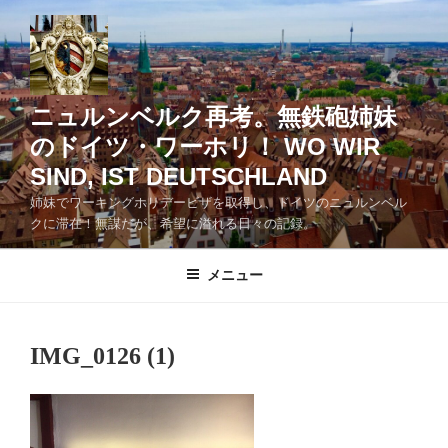
コ
ン
テ
ン
ツ
ニュルンベルク再考。無鉄砲姉妹
へ
のドイツ・ワーホリ！ WO WIR
ス
SIND, IST DEUTSCHLAND
キ
ッ
姉妹でワーキングホリデービザを取得し、ドイツのニュルンベル
クに滞在！無謀だが、希望に溢れる日々の記録。
プ
メニュー
IMG_0126 (1)