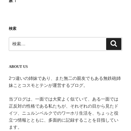
家！
ビ
稿
ゲ
ー
検索
シ
ョ
検
検
ン
索
索:
ABOUT US
2つ違いの姉妹であり、また無二の親友でもある無鉄砲姉
妹ことコスモとテンが運営するブログ。
当ブログは、一面では大変よく似ていて、ある一面では
正反対の性格である私たちが、それぞれの目から見たド
イツ、ニュルンベルクでのワーホリ生活を、ちょっと役
立つ情報とともに、多面的に記録することを目指してい
ます。