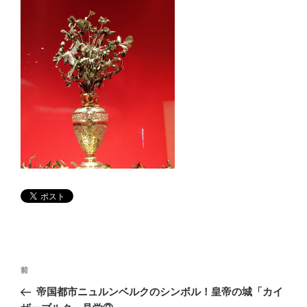
投
前
前
稿
の
帝国都市ニュルンベルクのシンボル！皇帝の城「カイ
ナ
投