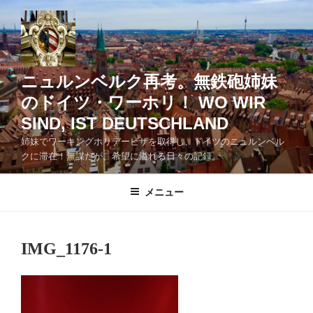
コ
ン
テ
ン
ツ
ニュルンベルク再考。無鉄砲姉妹
へ
のドイツ・ワーホリ！ WO WIR
ス
SIND, IST DEUTSCHLAND
キ
ッ
姉妹でワーキングホリデービザを取得し、ドイツのニュルンベル
クに滞在！無謀だが、希望に溢れる日々の記録。
プ
メニュー
IMG_1176-1