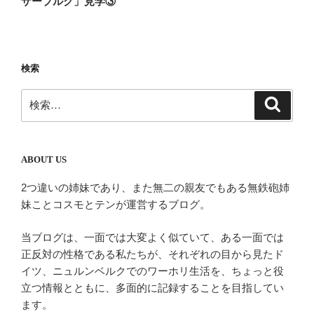
ザーブルク」見学③
ビ
稿
ゲ
ー
検索
シ
ョ
検
検
ン
索
索:
ABOUT US
2つ違いの姉妹であり、また無二の親友でもある無鉄砲姉
妹ことコスモとテンが運営するブログ。
当ブログは、一面では大変よく似ていて、ある一面では
正反対の性格である私たちが、それぞれの目から見たド
イツ、ニュルンベルクでのワーホリ生活を、ちょっと役
立つ情報とともに、多面的に記録することを目指してい
ます。