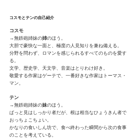
コスモとテンの自己紹介
コスモ
→無鉄砲姉妹の
のほう。
姉
大胆で豪快な一面と、極度の人見知りを兼ね備える。
分野を問わず、ロマンを感じられるすべてのものを愛す
る。
文学、歴史学、天文学、音楽はとりわけ好き。
敬愛する作家はゲーテで、一番好きな作家はトーマス・
マン。
テン
→無鉄砲姉妹の
のほう。
妹
ぱっと見はしっかり者だが、根は相当なひょうきん者で
おっちょこちょい。
かなりの食いしん坊で、食べ終わった瞬間から次の食事
のことを考えている。