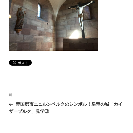
投
前
前
稿
の
帝国都市ニュルンベルクのシンボル！皇帝の城「カイ
ナ
投
ザーブルク」見学③
ビ
稿
ゲ