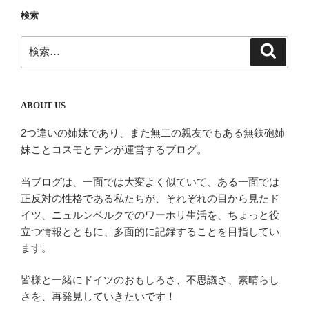
ー
検索
シ
ョ
検
検
ン
索
索:
ABOUT US
2つ違いの姉妹であり、また無二の親友でもある無鉄砲姉
妹ことコスモとテンが運営するブログ。
当ブログは、一面では大変よく似ていて、ある一面では
正反対の性格である私たちが、それぞれの目から見たド
イツ、ニュルンベルクでのワーホリ生活を、ちょっと役
立つ情報とともに、多面的に記録することを目指してい
ます。
皆様と一緒にドイツのおもしろさ、不思議さ、素晴らし
さを、再発見していきたいです！