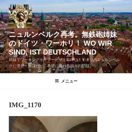
コ
ン
テ
ン
ツ
ニュルンベルク再考。無鉄砲姉妹
へ
のドイツ・ワーホリ！ WO WIR
ス
SIND, IST DEUTSCHLAND
キ
ッ
姉妹でワーキングホリデービザを取得し、ドイツのニュルンベル
クに滞在！無謀だが、希望に溢れる日々の記録。
プ
メニュー
IMG_1170