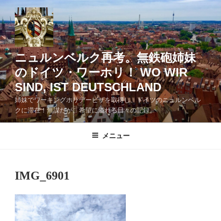
コ
ン
テ
ン
ツ
ニュルンベルク再考。無鉄砲姉妹
へ
のドイツ・ワーホリ！ WO WIR
ス
SIND, IST DEUTSCHLAND
キ
ッ
姉妹でワーキングホリデービザを取得し、ドイツのニュルンベル
クに滞在！無謀だが、希望に溢れる日々の記録。
プ
メニュー
IMG_6901