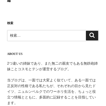
編
ビ
稿
ゲ
ー
検索
シ
ョ
検
検
ン
索
索:
ABOUT US
2つ違いの姉妹であり、また無二の親友でもある無鉄砲姉
妹ことコスモとテンが運営するブログ。
当ブログは、一面では大変よく似ていて、ある一面では
正反対の性格である私たちが、それぞれの目から見たド
イツ、ニュルンベルクでのワーホリ生活を、ちょっと役
立つ情報とともに、多面的に記録することを目指してい
ます。