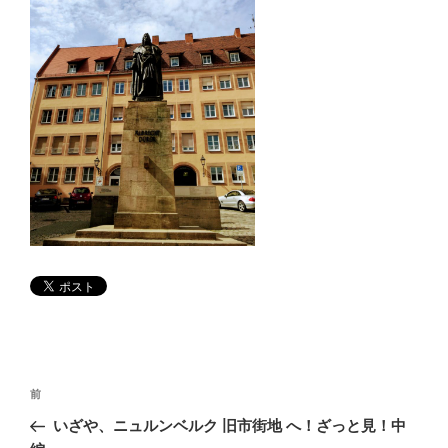
投
前
前
稿
の
いざや、ニュルンベルク 旧市街地 へ！ざっと見！中
ナ
投