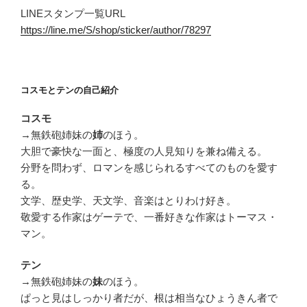
LINEスタンプ一覧URL
https://line.me/S/shop/sticker/author/78297
コスモとテンの自己紹介
コスモ
→無鉄砲姉妹の
のほう。
姉
大胆で豪快な一面と、極度の人見知りを兼ね備える。
分野を問わず、ロマンを感じられるすべてのものを愛す
る。
文学、歴史学、天文学、音楽はとりわけ好き。
敬愛する作家はゲーテで、一番好きな作家はトーマス・
マン。
テン
→無鉄砲姉妹の
のほう。
妹
ぱっと見はしっかり者だが、根は相当なひょうきん者で