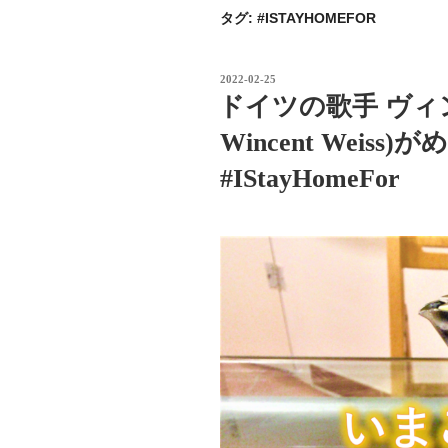
タグ:
#ISTAYHOMEFOR
投
2022-02-25
稿
ドイツの歌手 ヴィ
日:
Wincent Weis
#IStayHomeFor