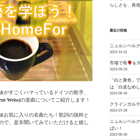
らしさを、再
最近の投稿
ニュルンベル
2023-10-31
市場で苺
を
2023-09-29
「白と黄色」で
は「白皮なめ
妹がすごくハマっているドイツの歌手、
2023-08-30
 Weiss)
の楽曲についてご紹介します！
クラインガル
2023-07-28
妹お気に入りの名曲たち！歌詞の抜粋と
ニュルンベル
ので、是非聞いてみていただけると嬉し
ぱい！
2023-06-30