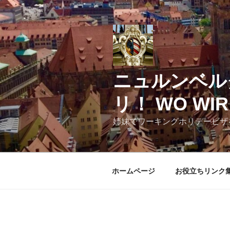
コ
ン
テ
ン
ツ
へ
ニュルンベル
ス
キ
リ！ WO WIR 
ッ
プ
姉妹でワーキングホリデービザ
ホームページ
お役立ちリンク