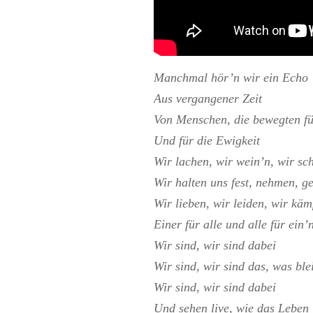
Manchmal hör’n wir ein Echo
Aus vergangener Zeit
Von Menschen, die bewegten fü
Und für die Ewigkeit
Wir lachen, wir wein’n, wir sc
Wir halten uns fest, nehmen, ge
Wir lieben, wir leiden, wir käm
Einer für alle und alle für ein’
Wir sind, wir sind dabei
Wir sind, wir sind das, was ble
Wir sind, wir sind dabei
Und sehen live, wie das Leben 