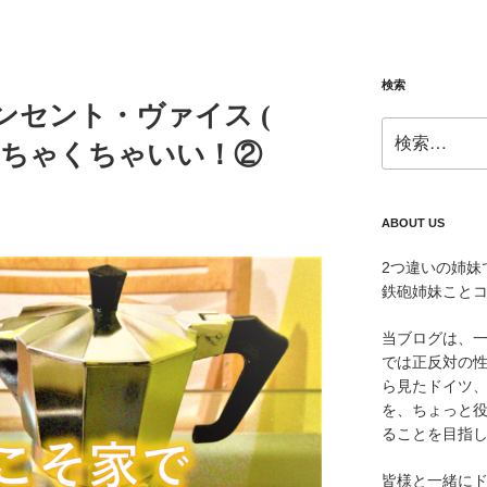
検索
ンセント・ヴァイス (
検
s)がめちゃくちゃいい！②
索:
ABOUT US
2つ違いの姉妹
鉄砲姉妹こと
当ブログは、
では正反対の
ら見たドイツ
を、ちょっと
ることを目指
皆様と一緒に