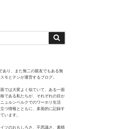
検
索
であり、また無二の親友でもある無
コスモとテンが運営するブログ。
一面では大変よく似ていて、ある一面
性格である私たちが、それぞれの目か
、ニュルンベルクでのワーホリ生活
役立つ情報とともに、多面的に記録す
しています。
ドイツのおもしろさ、不思議さ、素晴