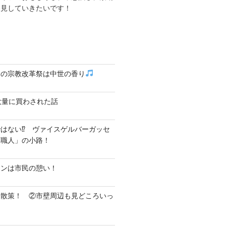
発見していきたいです！
クの宗教改革祭は中世の香り
大量に買わされた話
はない⁉ ヴァイスゲルバーガッセ
し職人」の小路！
テンは市民の憩い！
ク散策！ ②市壁周辺も見どころいっ