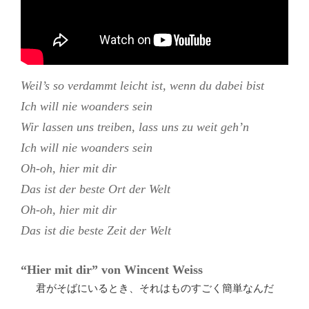
Weil’s so verdammt leicht ist, wenn du dabei bist
Ich will nie woanders sein
Wir lassen uns treiben, lass uns zu weit geh’n
Ich will nie woanders sein
Oh-oh, hier mit dir
Das ist der beste Ort der Welt
Oh-oh, hier mit dir
Das ist die beste Zeit der Welt
“Hier mit dir” von
Wincent Weiss
君がそばにいるとき、それはものすごく簡単なんだ