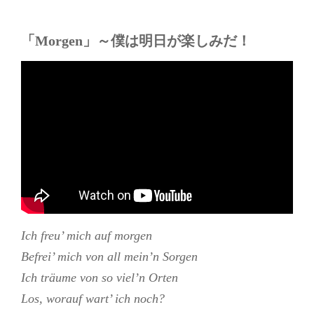
「Morgen」～僕は明日が楽しみだ！
Ich freu’ mich auf morgen
Befrei’ mich von all mein’n Sorgen
Ich träume von so viel’n Orten
Los, worauf wart’ ich noch?