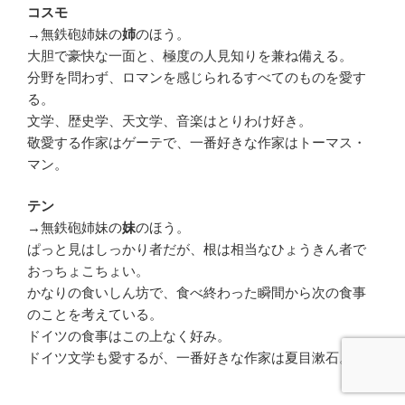
コスモ
→無鉄砲姉妹の
姉
のほう。
大胆で豪快な一面と、極度の人見知りを兼ね備える。
分野を問わず、ロマンを感じられるすべてのものを愛す
る。
文学、歴史学、天文学、音楽はとりわけ好き。
敬愛する作家はゲーテで、一番好きな作家はトーマス・
マン。
テン
→無鉄砲姉妹の
妹
のほう。
ぱっと見はしっかり者だが、根は相当なひょうきん者で
おっちょこちょい。
かなりの食いしん坊で、食べ終わった瞬間から次の食事
のことを考えている。
ドイツの食事はこの上なく好み。
ドイツ文学も愛するが、一番好きな作家は夏目漱石。