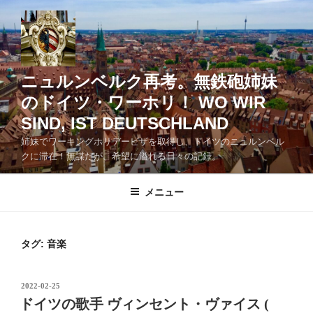
コ
ン
テ
ン
ツ
ニュルンベルク再考。無鉄砲姉妹
へ
のドイツ・ワーホリ！ WO WIR
ス
SIND, IST DEUTSCHLAND
キ
ッ
姉妹でワーキングホリデービザを取得し、ドイツのニュルンベル
クに滞在！無謀だが、希望に溢れる日々の記録。
プ
メニュー
タグ:
音楽
投
2022-02-25
稿
ドイツの歌手 ヴィンセント・ヴァイス (
日: