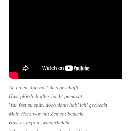
An einem Tag hast du’s geschafft
Hast plötzlich alles leicht gemacht
War fast zu spät, doch dann hab’ ich’ gecheckt
Mein Herz war mit Zement bedeckt
Hast es befreit, wiederbelebt