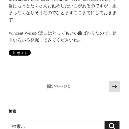
当はもっとたくさんお勧めしたい曲があるのですが、止
まらなくなりそうなのでひとまずここまでにしておきま
す！
Wincent Weissの楽曲はとってもいい曲ばかりなので、是
非いろいろ発掘してみてくださいね♪
投
次
固定ページ
1
の
稿
ペ
の
ー
ペ
検索
ジ
ー
検
ジ
検
索