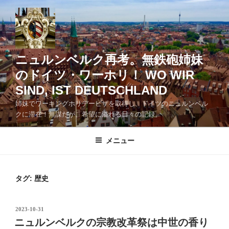
コ
ン
テ
ン
ツ
ニュルンベルク再考。無鉄砲姉妹
へ
のドイツ・ワーホリ！ WO WIR
ス
SIND, IST DEUTSCHLAND
キ
ッ
姉妹でワーキングホリデービザを取得し、ドイツのニュルンベル
クに滞在！無謀だが、希望に溢れる日々の記録。
プ
メニュー
タグ:
歴史
投
2023-10-31
稿
ニュルンベルクの宗教改革祭は中世の香り
日: