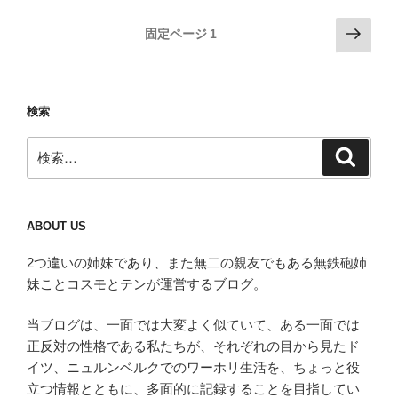
投
次
固定ページ
1
の
稿
ペ
の
ー
ペ
検索
ジ
ー
検
ジ
検
索
索:
送
り
ABOUT US
2つ違いの姉妹であり、また無二の親友でもある無鉄砲姉
妹ことコスモとテンが運営するブログ。
当ブログは、一面では大変よく似ていて、ある一面では
正反対の性格である私たちが、それぞれの目から見たド
イツ、ニュルンベルクでのワーホリ生活を、ちょっと役
立つ情報とともに、多面的に記録することを目指してい