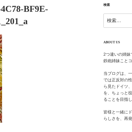
検索
-4C78-BF9E-
検
_201_a
索:
ABOUT US
2つ違いの姉妹
鉄砲姉妹こと
当ブログは、
では正反対の
ら見たドイツ
を、ちょっと
ることを目指
皆様と一緒に
らしさを、再