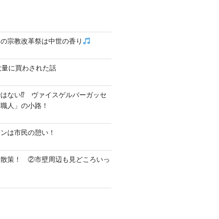
クの宗教改革祭は中世の香り
大量に買わされた話
はない⁉ ヴァイスゲルバーガッセ
し職人」の小路！
テンは市民の憩い！
ク散策！ ②市壁周辺も見どころいっ