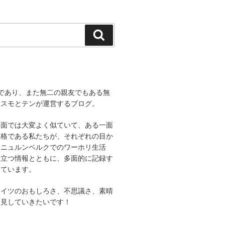
検
索
であり、また無二の親友でもある無
コスモとテンが運営するブログ。
一面では大変よく似ていて、ある一面
性格である私たちが、それぞれの目か
、ニュルンベルクでのワーホリ生活
役立つ情報とともに、多面的に記録す
しています。
ドイツのおもしろさ、不思議さ、素晴
発見していきたいです！