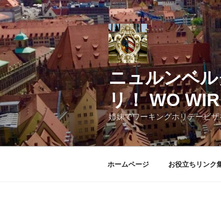
コ
ン
テ
ン
ツ
へ
ニュルンベル
ス
キ
リ！ WO WIR 
ッ
プ
姉妹でワーキングホリデービザ
ホームページ
お役立ちリンク