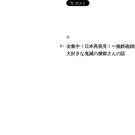
投
前
前
稿
の
全集中！日本再発見！〜無鉄砲姉
投
大好きな鬼滅の煉獄さんの話
ナ
稿
ビ
ゲ
ー
シ
ョ
ン