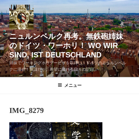
コ
ン
テ
ン
ツ
ニュルンベルク再考。無鉄砲姉妹
へ
のドイツ・ワーホリ！ WO WIR
ス
SIND, IST DEUTSCHLAND
キ
ッ
姉妹でワーキングホリデービザを取得し、ドイツのニュルンベル
クに滞在！無謀だが、希望に溢れる日々の記録。
プ
メニュー
IMG_8279