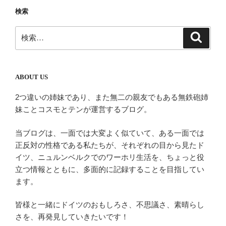
ー
検索
シ
ョ
検
検
ン
索
索:
ABOUT US
2つ違いの姉妹であり、また無二の親友でもある無鉄砲姉
妹ことコスモとテンが運営するブログ。
当ブログは、一面では大変よく似ていて、ある一面では
正反対の性格である私たちが、それぞれの目から見たド
イツ、ニュルンベルクでのワーホリ生活を、ちょっと役
立つ情報とともに、多面的に記録することを目指してい
ます。
皆様と一緒にドイツのおもしろさ、不思議さ、素晴らし
さを、再発見していきたいです！