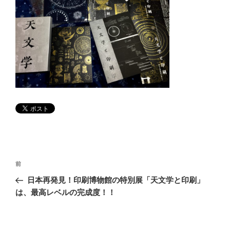
投
前
前
稿
の
日本再発見！印刷博物館の特別展「天文学と印刷」
ナ
投
は、最高レベルの完成度！！
ビ
稿
ゲ