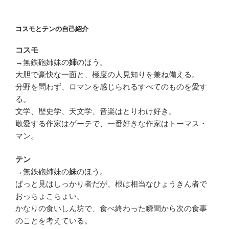
コスモとテンの自己紹介
コスモ
→無鉄砲姉妹の
のほう。
姉
大胆で豪快な一面と、極度の人見知りを兼ね備える。
分野を問わず、ロマンを感じられるすべてのものを愛す
る。
文学、歴史学、天文学、音楽はとりわけ好き。
敬愛する作家はゲーテで、一番好きな作家はトーマス・
マン。
テン
→無鉄砲姉妹の
のほう。
妹
ぱっと見はしっかり者だが、根は相当なひょうきん者で
おっちょこちょい。
かなりの食いしん坊で、食べ終わった瞬間から次の食事
のことを考えている。