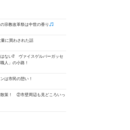
クの宗教改革祭は中世の香り
大量に買わされた話
はない⁉ ヴァイスゲルバーガッセ
し職人」の小路！
テンは市民の憩い！
ク散策！ ②市壁周辺も見どころいっ