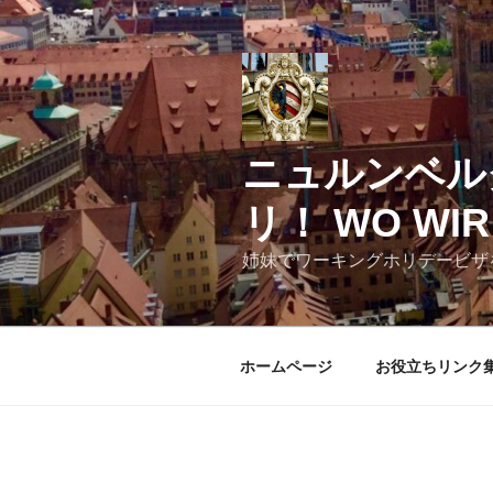
コ
ン
テ
ン
ツ
へ
ニュルンベル
ス
キ
リ！ WO WIR 
ッ
プ
姉妹でワーキングホリデービザ
ホームページ
お役立ちリンク