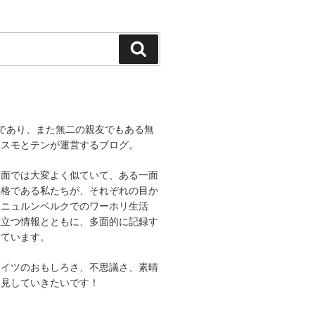
検
索
であり、また無二の親友でもある無
コスモとテンが運営するブログ。
一面では大変よく似ていて、ある一面
性格である私たちが、それぞれの目か
、ニュルンベルクでのワーホリ生活
役立つ情報とともに、多面的に記録す
しています。
ドイツのおもしろさ、不思議さ、素晴
発見していきたいです！