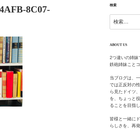
検索
4AFB-8C07-
検
索:
ABOUT US
2つ違いの姉妹
鉄砲姉妹こと
当ブログは、
では正反対の
ら見たドイツ
を、ちょっと
ることを目指
皆様と一緒に
らしさを、再