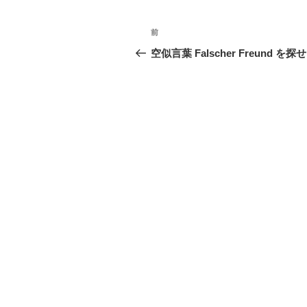
投
前
前
稿
の
空似言葉 Falscher Freund を探
投
ナ
稿
ビ
ゲ
ー
シ
ョ
ン